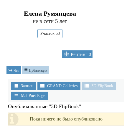
Елена Румянцева
не в сети 5 лет
Участок 53
Рейтинг
0
Чат
Публикации
Записи
GRAND Galleries
3D FlipBook
MailPoet Page
Опубликованные "3D FlipBook"
Пока ничего не было опубликовано