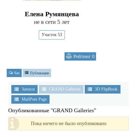
Елена Румянцева
не в сети 5 лет
Участок 53
Рейтинг
0
Чат
Публикации
Записи
GRAND Galleries
3D FlipBook
MailPoet Page
Опубликованные "GRAND Galleries"
Пока ничего не было опубликовано