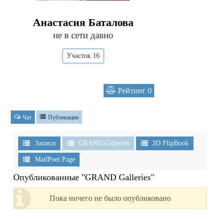
Анастасия Баталова
не в сети давно
Участок 16
Рейтинг
0
Чат
Публикации
Записи
GRAND Galleries
3D FlipBook
MailPoet Page
Опубликованные "GRAND Galleries"
Пока ничего не было опубликовано