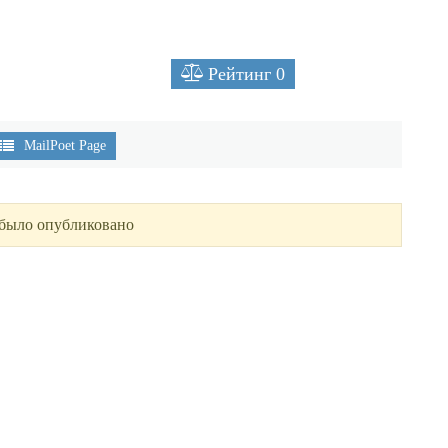
Рейтинг
0
MailPoet Page
 было опубликовано