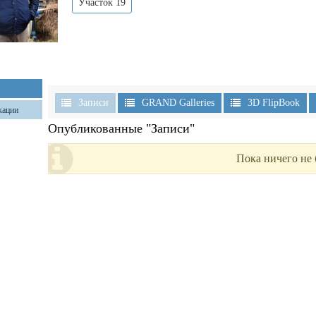
Участок 19
Записи
GRAND Galleries
3D FlipBook
кации
Опубликованные "Записи"
Пока ничего не