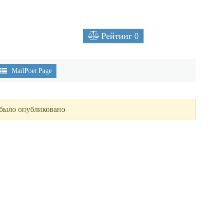
Рейтинг
0
MailPoet Page
 было опубликовано