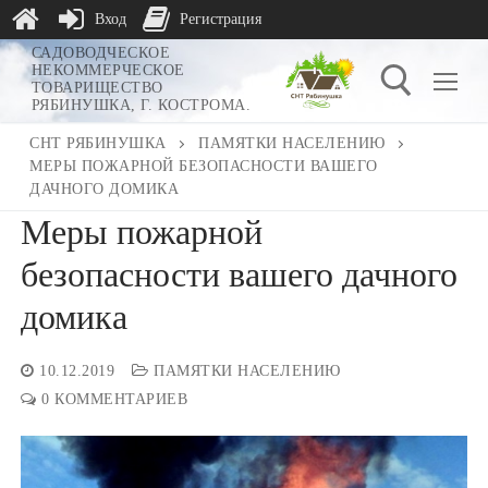
Вход
Регистрация
Перейти
САДОВОДЧЕСКОЕ
НЕКОММЕРЧЕСКОЕ
к
ТОВАРИЩЕСТВО
РЯБИНУШКА, Г. КОСТРОМА.
содержимому
СНТ РЯБИНУШКА
ПАМЯТКИ НАСЕЛЕНИЮ
МЕРЫ ПОЖАРНОЙ БЕЗОПАСНОСТИ ВАШЕГО
Найти:
ДАЧНОГО ДОМИКА
Меры пожарной
безопасности вашего дачного
домика
10.12.2019
ПАМЯТКИ НАСЕЛЕНИЮ
0 КОММЕНТАРИЕВ