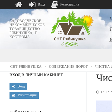
Вход
Регистрация
Перейти
к
САДОВОДЧЕСКОЕ
НЕКОММЕРЧЕСКОЕ
содержимому
ТОВАРИЩЕСТВО
РЯБИНУШКА, Г.
КОСТРОМА.
СНТ РЯБИНУШКА
СОДЕРЖАНИЕ ДОРОГ
ЧИСТКА Д
Чис
ВХОД В ЛИЧНЫЙ КАБИНЕТ
Вход
17.12.
Регистрация